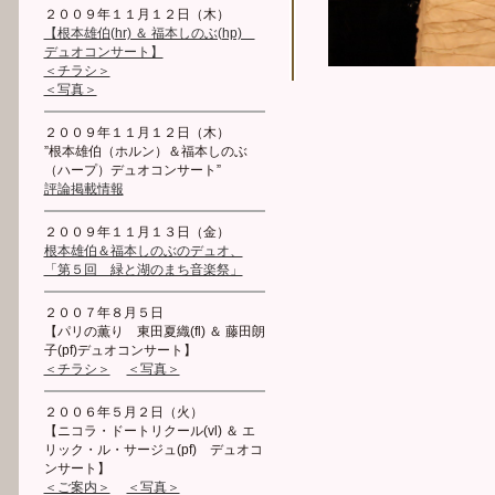
２００９年１１月１２日（木）
【根本雄伯(hr) ＆ 福本しのぶ(hp)
デュオコンサート】
＜チラシ＞
＜写真＞
２００９年１１月１２日（木）
”根本雄伯（ホルン）＆福本しのぶ
（ハープ）デュオコンサート”
評論掲載情報
２００９年１１月１３日（金）
根本雄伯＆福本しのぶのデュオ、
「第５回 緑と湖のまち音楽祭」
２００７年８月５日
【パリの薫り 東田夏織(fl) ＆ 藤田朗
子(pf)デュオコンサート】
＜チラシ＞
＜写真＞
２００６年５月２日（火）
【ニコラ・ドートリクール(vl) ＆ エ
リック・ル・サージュ(pf) デュオコ
ンサート】
＜ご案内＞
＜写真＞