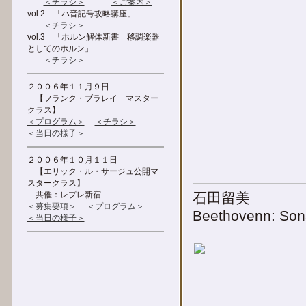
＜チラシ＞
＜ご案内＞
vol.2 「ハ音記号攻略講座」
＜チラシ＞
vol.3 「ホルン解体新書 移調楽器
としてのホルン」
＜チラシ＞
２００６年１１月９日
【フランク・ブラレイ マスター
クラス】
＜プログラム＞
＜チラシ＞
＜当日の様子＞
２００６年１０月１１日
【エリック・ル・サージュ公開マ
スタークラス】
共催：レプレ新宿
石田留美
＜募集要項＞
＜プログラム＞
Beethovenn: Son
＜当日の様子＞