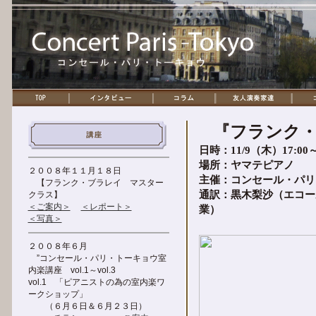
『フランク
日時：11/9（木）17:00～
場所：ヤマテピアノ
２００８年１１月１８日
主催：コンセール・パリ
【フランク・ブラレイ マスター
通訳：黒木梨沙（エコー
クラス】
＜ご案内＞
＜レポート＞
業）
＜写真＞
２００８年６月
”コンセール・パリ・トーキョウ室
内楽講座 vol.1～vol.3
vol.1 「ピアニストの為の室内楽ワ
ークショップ」
（６月６日＆６月２３日）