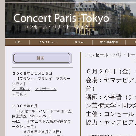
コンセール・パリ・トーキ
６月２０日（金）
２００８年１１月１８日
【フランク・ブラレイ マスター
会場：ヤマテピア
クラス】
分）
＜ご案内＞
＜レポート＞
＜写真＞
講師：小峯晋（チ
ン芸術大学・同大
２００８年６月
”コンセール・パリ・トーキョウ室
主催：コンセー
内楽講座 vol.1～vol.3
協力：ヤマテピア
vol.1 「ピアニストの為の室内楽ワ
ークショップ」
（６月６日＆６月２３日）