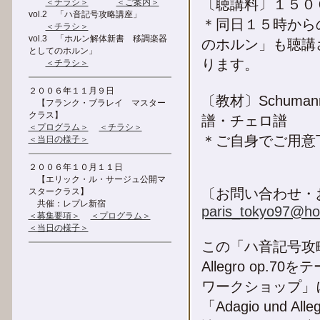
〔聴講料〕１５０
＜チラシ＞
＜ご案内＞
vol.2 「ハ音記号攻略講座」
＊同日１５時から
＜チラシ＞
vol.3 「ホルン解体新書 移調楽器
のホルン」も聴講
としてのホルン」
ります。
＜チラシ＞
２００６年１１月９日
〔教材〕Schumann: 
【フランク・ブラレイ マスター
クラス】
譜・チェロ譜
＜プログラム＞
＜チラシ＞
＊ご自身でご用意
＜当日の様子＞
２００６年１０月１１日
【エリック・ル・サージュ公開マ
〔お問い合わせ・お申
スタークラス】
共催：レプレ新宿
paris_tokyo97@ho
＜募集要項＞
＜プログラム＞
＜当日の様子＞
この「ハ音記号攻略講座
Allegro op
ワークショップ」
「Adagio und 